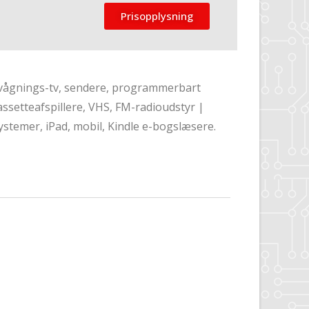
Prisopplysning
vervågnings-tv, sendere, programmerbart
ssetteafspillere, VHS, FM-radioudstyr |
stemer, iPad, mobil, Kindle e-bogslæsere.