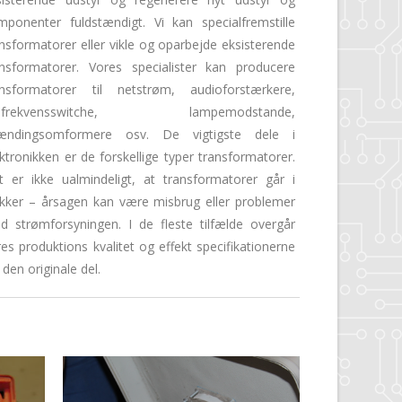
mponenter fuldstændigt.
Vi kan specialfremstille
ansformatorer eller vikle og oparbejde eksisterende
ansformatorer. Vores specialister kan producere
ansformatorer til netstrøm, audioforstærkere,
øjfrekvensswitche, lampemodstande,
ændingsomformere osv. De vigtigste dele i
ktronikken er de forskellige typer transformatorer.
t er ikke ualmindeligt, at transformatorer går i
ykker – årsagen kan være misbrug eller problemer
d strømforsyningen. I de fleste tilfælde overgår
es produktions kvalitet og effekt specifikationerne
 den originale del.