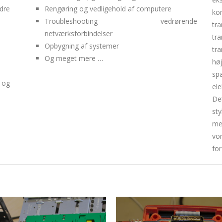
dre
Rengøring og vedligehold af computere
ko
Troubleshooting vedrørende
tr
netværksforbindelser
tr
Opbygning af systemer
tr
Og meget mere …
h
sp
 og
ele
De
st
me
vor
for