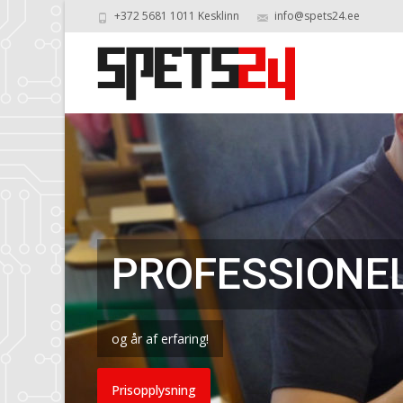
+372 5681 1011 Kesklinn
info@spets24.ee
PROFESSIONE
og år af erfaring!
Prisopplysning