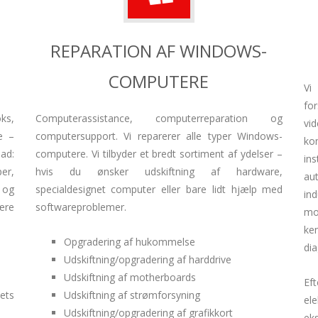
REPARATION AF WINDOWS-
COMPUTERE
Vi
fo
oks,
Computerassistance, computerreparation og
vi
e –
computersupport. Vi reparerer alle typer Windows-
ko
ad:
computere. Vi tilbyder et bredt sortiment af ydelser –
ins
er,
hvis du ønsker udskiftning af hardware,
au
 og
specialdesignet computer eller bare lidt hjælp med
in
ære
softwareproblemer.
mo
ke
Opgradering af hukommelse
di
Udskiftning/opgradering af harddrive
Udskiftning af motherboards
Ef
ets
Udskiftning af strømforsyning
el
Udskiftning/opgradering af grafikkort
ek