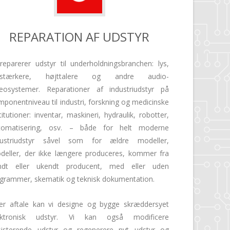
REPARATION AF UDSTYR
 reparerer udstyr til underholdningsbranchen: lys,
rstærkere, højttalere og andre audio-
deosystemer. Reparationer af industriudstyr på
mponentniveau til industri, forskning og medicinske
titutioner: inventar, maskineri, hydraulik, robotter,
tomatisering, osv. – både for helt moderne
dustriudstyr såvel som for ældre modeller,
deller, der ikke længere produceres, kommer fra
ndt eller ukendt producent, med eller uden
agrammer, skematik og teknisk dokumentation.
ter aftale kan vi designe og bygge skræddersyet
ektronisk udstyr. Vi kan også modificere
sisterende udstyr og regenerere nyt udstyr og